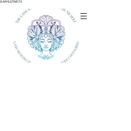
G-MY6JJTMC73